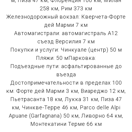
м, Пиза 47 км, Флоренция 106 км, Милан
258 км, Рим 373 км
Железнодорожный вокзал: Кверчета-Форте
дей Марми 7 км
Автомагистрали: автомагистраль A12
съезд Версилия 7 км
Покупки и услуги: Чинкуале (центр) 50 м
Пляжи: 50 мПарковка:
Подъездные пути: асфальтированные до
въезда
Достопримечательности в пределах 100
км: Форте дей Марми 3 км, Виареджо 12 км,
Пьетрасанта 18 км, Лукка 31 км, Пиза 47
км, Чинкве-Терре 46 км, Parco delle Alpi
Apuane (Garfagnana) 50 км, Ливорно 64 км,
Монтекатини Терме 66 км