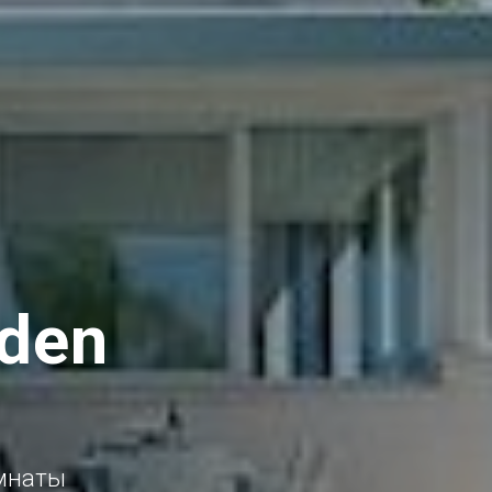
rden
омнаты