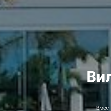
Вил
Вмест