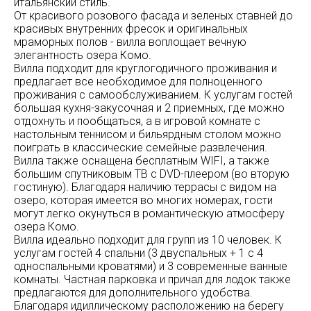
итальянский стиль.
От красивого розового фасада и зеленых ставней до
красивых внутренних фресок и оригинальных
мраморных полов - вилла воплощает вечную
элегантность озера Комо.
Вилла подходит для круглогодичного проживания и
предлагает все необходимое для полноценного
проживания с самообслуживанием. К услугам гостей
большая кухня-закусочная и 2 приемных, где можно
отдохнуть и пообщаться, а в игровой комнате с
настольным теннисом и бильярдным столом можно
поиграть в классические семейные развлечения.
Вилла также оснащена бесплатным WIFI, а также
большим спутниковым ТВ с DVD-плеером (во вторую
гостиную). Благодаря наличию террасы с видом на
озеро, которая имеется во многих номерах, гости
могут легко окунуться в романтическую атмосферу
озера Комо.
Вилла идеально подходит для групп из 10 человек. К
услугам гостей 4 спальни (3 двуспальных + 1 с 4
односпальными кроватями) и 3 современные ванные
комнаты. Частная парковка и причал для лодок также
предлагаются для дополнительного удобства.
Благодаря идиллическому расположению на берегу