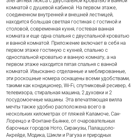
элегантных люкса с двуспальной кроватью и ванной
комнатой с душевой кабиной. На первом этаже,
соединенном внутренней и внешней лестницей,
находится большая светлая гостиная с гостиной и
столовой, современная кухня, гостевая ванная
комната и еще одна спальня с двуспальной кроватью
и ванной комнатой. Приложение включает в себя на
первом этаже гостиную с кухней, спальню с
односпальной кроватью и ванную комнату, а на
первом этаже находится пятая спальня с ванной
комнатой. Изысканно отделанные и меблированные,
эти роскошные номера оснащены всеми удобствами,
такими как кондиционер, Wi-Fi, спутниковый ресивер, 4
телевизора, стиральная машина, 2 духовки и 2
посудомоечные машины. Эта впечатляющая вилла
мечты также удобно расположена всего в
нескольких километрах от пляжей Каламоче, Сан-
Лоренцо и Фонтане-Бьянке, от очаровательных
барочных городов Ното, Сиракузы, Палаццоло-
Акрейде, Модика, Шикли и Рагуза и природных